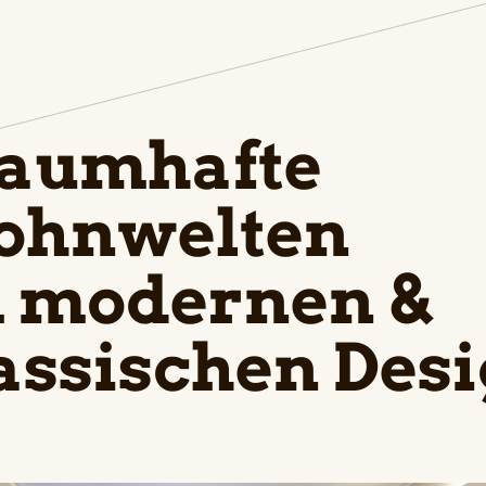
aumhafte
hnwelten
 modernen &
assischen Des