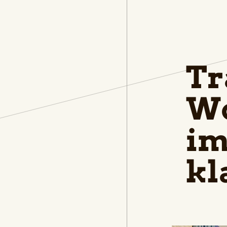
Tr
Wo
im
kl