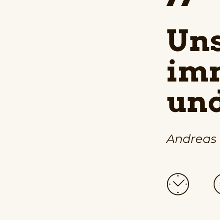
Uns
imm
und
Andreas