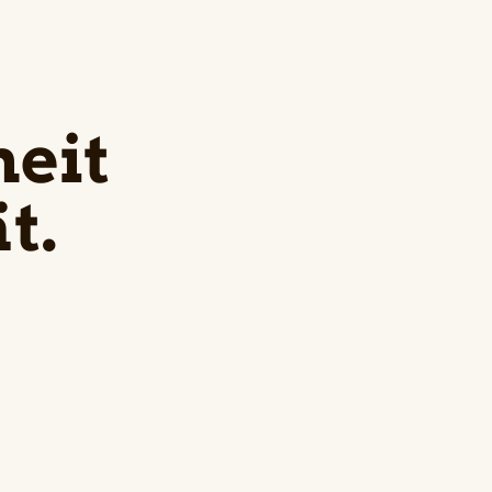
eit
t.